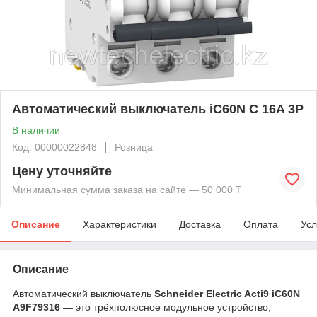
Автоматический выключатель iC60N C 16A 3P
В наличии
Код: 00000022848
Розница
Цену уточняйте
Минимальная сумма заказа на сайте — 50 000 ₸
Описание
Характеристики
Доставка
Оплата
Усл
Описание
Автоматический выключатель
Schneider Electric Acti9 iC60N
A9F79316
— это трёхполюсное модульное устройство,