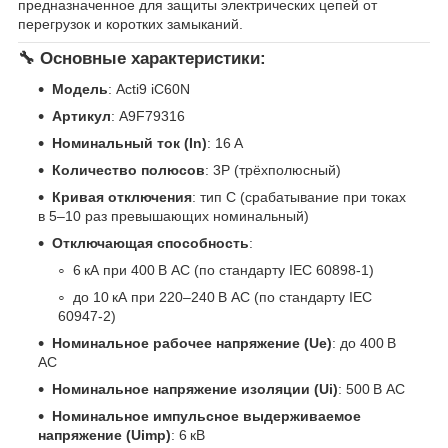
предназначенное для защиты электрических цепей от
перегрузок и коротких замыканий.
🔧 Основные характеристики:
Модель
: Acti9 iC60N
Артикул
: A9F79316
Номинальный ток (In)
: 16 А
Количество полюсов
: 3P (трёхполюсный)
Кривая отключения
: тип C (срабатывание при токах
в 5–10 раз превышающих номинальный)
Отключающая способность
:
6 кА при 400 В AC (по стандарту IEC 60898-1)
до 10 кА при 220–240 В AC (по стандарту IEC
60947-2)
Номинальное рабочее напряжение (Ue)
: до 400 В
AC
Номинальное напряжение изоляции (Ui)
: 500 В AC
Номинальное импульсное выдерживаемое
напряжение (Uimp)
: 6 кВ