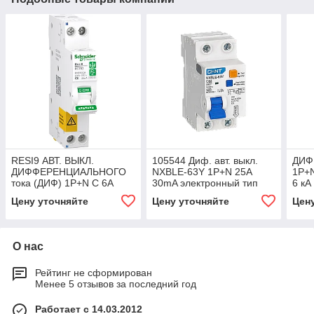
RESI9 АВТ. ВЫКЛ.
105544 Диф. авт. выкл.
ДИФ.
ДИФФЕРЕНЦИАЛЬНОГО
NXBLE-63Y 1P+N 25А
1P+N
тока (ДИФ) 1P+N С 6А
30mA электронный тип
6 кА
6000A 30мА тип AС
AС, х-ка С, 4.5kA
Цену уточняйте
Цену уточняйте
Цен
О нас
Рейтинг не сформирован
Менее 5 отзывов за последний год
Работает с 14.03.2012