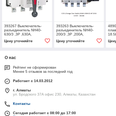
393267 Выключатель-
393263 Выключатель-
4890
разъединитель NH40-
разъединитель NH40-
плав
630/3 ,3P ,630А,
200/3 ,3P ,200А,
18.5
стандартная рукоятка
стандартная рукоятка
Цену уточняйте
Цену уточняйте
Цен
управления4
управления4
О нас
Рейтинг не сформирован
Менее 5 отзывов за последний год
Работает с 14.03.2012
г. Алматы
ул. Бродского 37А офис 230, Алматы, Казахстан
Контакты
Сегодня работает с 08:00 до 17:00