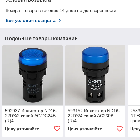
Возврат товара в течение 14 дней по договоренности
Все условия возврата
Подобные товары компании
592937 Индикатор ND16-
593152 Индикатор ND16-
2583
22DS/2 синий АС/DC24В
22DS/4 синий АС230В
NTE8
(R)4
(R)4
врем
120с
Цену уточняйте
Цену уточняйте
Цен