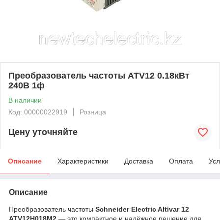
Преобразователь частоты ATV12 0.18кВт
240В 1ф
В наличии
Код: 00000022919
Розница
Цену уточняйте
Описание
Характеристики
Доставка
Оплата
Усл
Описание
Преобразователь частоты
Schneider Electric Altivar 12
ATV12H018M2
— это компактное и надёжное решение для