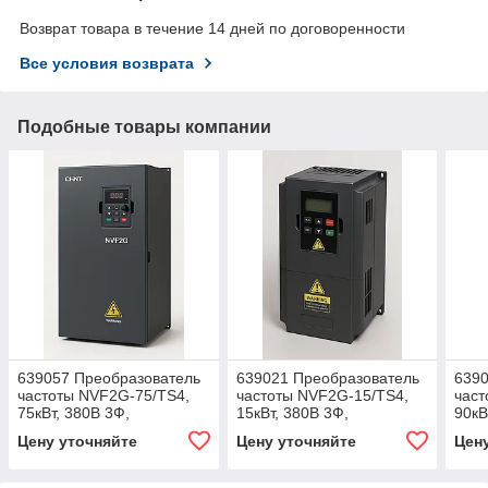
Возврат товара в течение 14 дней по договоренности
Все условия возврата
Подобные товары компании
639057 Преобразователь
639021 Преобразователь
6390
частоты NVF2G-75/TS4,
частоты NVF2G-15/TS4,
част
75кВт, 380В 3Ф,
15кВт, 380В 3Ф,
90кВ
перегрузка 150%4
перегрузка 150%4
пере
Цену уточняйте
Цену уточняйте
Цен