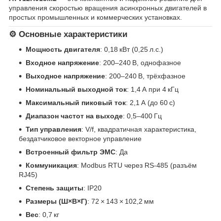
управления скоростью вращения асинхронных двигателей в
простых промышленных и коммерческих установках.
⚙️ Основные характеристики
Мощность двигателя
: 0,18 кВт (0,25 л.с.)
Входное напряжение
: 200–240 В, однофазное
Выходное напряжение
: 200–240 В, трёхфазное
Номинальный выходной ток
: 1,4 А при 4 кГц
Максимальный пиковый ток
: 2,1 А (до 60 с)
Диапазон частот на выходе
: 0,5–400 Гц
Тип управления
: V/f, квадратичная характеристика,
бездатчиковое векторное управление
Встроенный фильтр ЭМС
: Да
Коммуникация
: Modbus RTU через RS-485 (разъём
RJ45)
Степень защиты
: IP20
Размеры (Ш×В×Г)
: 72 × 143 × 102,2 мм
Вес
: 0,7 кг