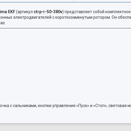
xima EKF
(артикул
ctrp-r-50-380v
) представляет собой комплектное
онных электродвигателей с короткозамкнутым ротором. Он обесп
аз.
очка с сальниками, кнопки управления «Пуск» и «Стоп», световая 