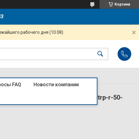
Корзина
43
ижайшего рабочего дня (10.08)
росы FAQ
Новости компании
-50А IP65 в корп. PROxima EKF ctrp-r-50-