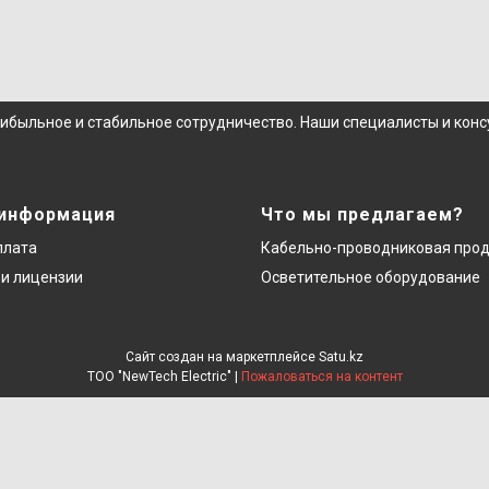
рибыльное и стабильное сотрудничество. Наши специалисты и кон
 информация
Что мы предлагаем?
плата
Кабельно-проводниковая про
и лицензии
Осветительное оборудование
Сайт создан на маркетплейсе
Satu.kz
ТОО "NewTech Electric" |
Пожаловаться на контент