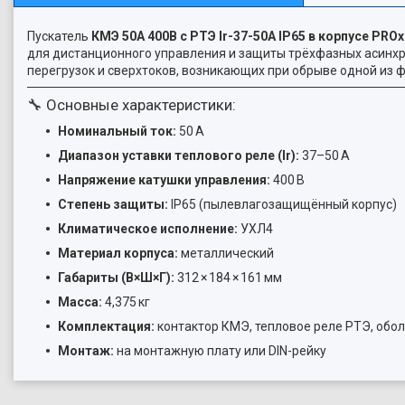
Пускатель
КМЭ 50А 400В с РТЭ Ir-37-50А IP65 в корпусе PRO
для дистанционного управления и защиты трёхфазных асинхр
перегрузок и сверхтоков, возникающих при обрыве одной из ф
🔧 Основные характеристики:
Номинальный ток:
50 А
Диапазон уставки теплового реле (Ir):
37–50 А
Напряжение катушки управления:
400 В
Степень защиты:
IP65 (пылевлагозащищённый корпус)
Климатическое исполнение:
УХЛ4
Материал корпуса:
металлический
Габариты (В×Ш×Г):
312 × 184 × 161 мм
Масса:
4,375 кг
Комплектация:
контактор КМЭ, тепловое реле РТЭ, обол
Монтаж:
на монтажную плату или DIN-рейку