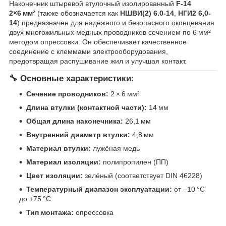
Наконечник штыревой втулочный изолированный
F-14
2×6 мм²
(также обозначается как
НШВИ(2) 6.0-14
,
НГИ2 6,0-
14
) предназначен для надёжного и безопасного оконцевания
двух многожильных медных проводников сечением по 6 мм²
методом опрессовки. Он обеспечивает качественное
соединение с клеммами электрооборудования,
предотвращая распушивание жил и улучшая контакт.
🔧 Основные характеристики:
Сечение проводников:
2 × 6 мм²
Длина втулки (контактной части):
14 мм
Общая длина наконечника:
26,1 мм
Внутренний диаметр втулки:
4,8 мм
Материал втулки:
лужёная медь
Материал изоляции:
полипропилен (ПП)
Цвет изоляции:
зелёный (соответствует DIN 46228)
Температурный диапазон эксплуатации:
от –10 °C
до +75 °C
Тип монтажа:
опрессовка