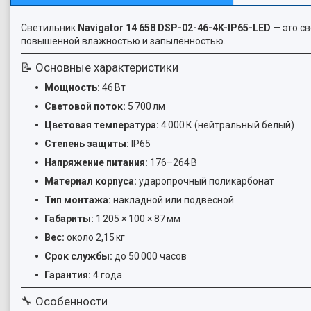
Светильник
Navigator 14 658 DSP-02-46-4K-IP65-LED
— это с
повышенной влажностью и запылённостью.
📝 Основные характеристики
Мощность:
46 Вт
Световой поток:
5 700 лм
Цветовая температура:
4 000 К (нейтральный белый)
Степень защиты:
IP65
Напряжение питания:
176–264 В
Материал корпуса:
ударопрочный поликарбонат
Тип монтажа:
накладной или подвесной
Габариты:
1 205 × 100 × 87 мм
Вес:
около 2,15 кг
Срок службы:
до 50 000 часов
Гарантия:
4 года
🔧 Особенности