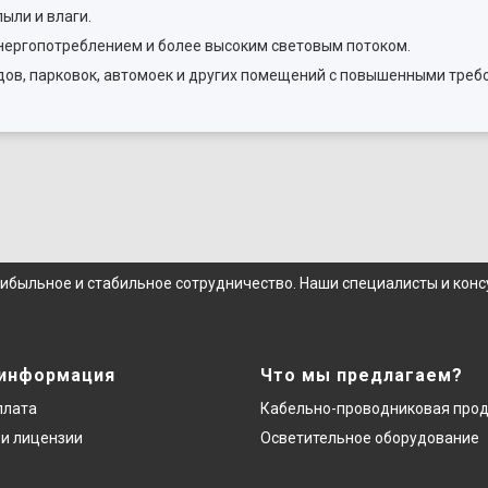
ыли и влаги.
энергопотреблением и более высоким световым потоком.
ов, парковок, автомоек и других помещений с повышенными треб
рибыльное и стабильное сотрудничество. Наши специалисты и кон
 информация
Что мы предлагаем?
плата
Кабельно-проводниковая про
и лицензии
Осветительное оборудование