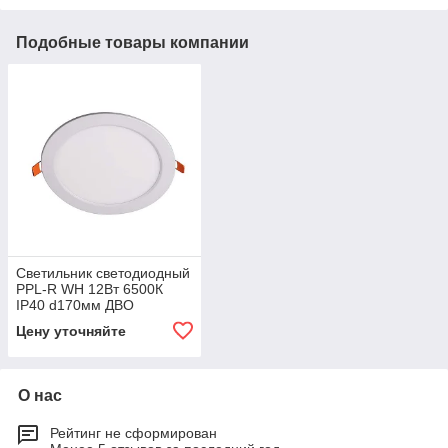
Подобные товары компании
Светильник светодиодный
PPL-R WH 12Вт 6500К
IP40 d170мм ДВО
встраив. ультратонкий
Цену уточняйте
кругл. JazzWay 5008564A
О нас
Рейтинг не сформирован