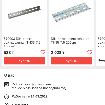
570003 DIN-рейка
DIN-рейка оцинкованная
5700
оцинкованная TH35-7.5
TH35-7.5 200cm
оцин
100cm4
200
538
2 028
₸
₸
Цен
Купить
Купить
О нас
Рейтинг не сформирован
Менее 5 отзывов за последний год
Работает с 14.03.2012
г. Алматы