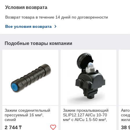
Условия возврата
Возврат товара в течение 14 дней по договоренности
Все условия возврата
Подобные товары компании
Зажим соединительный
Зажим прокалывающий
Авто
прессуемый 16 мм²,
SLIP12.127 Al/Cu 10-70
соед
синий
мм² с Al/Cu 1.5-50 мм²,
жила
для соед. СИП с
оран
2 744
38 
₸
неизолир. Проводником