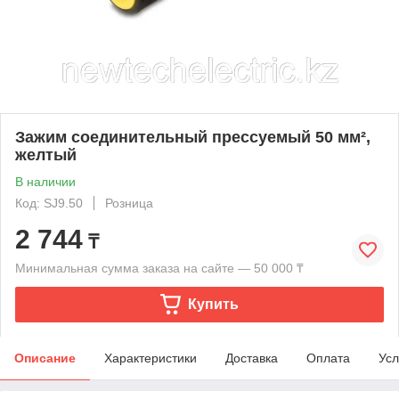
Зажим соединительный прессуемый 50 мм²,
желтый
В наличии
Код: SJ9.50
Розница
2 744
₸
Минимальная сумма заказа на сайте — 50 000 ₸
Купить
Описание
Характеристики
Доставка
Оплата
Усл