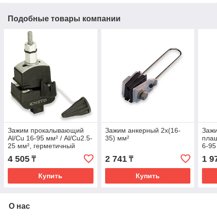
Подобные товары компании
Зажим прокалывающий
Зажим анкерный 2x(16-
Заж
Al/Cu 16-95 мм² / Al/Cu2.5-
35) мм²
плаш
25 мм², герметичный
6-95
4 505
2 741
1 9
₸
₸
Купить
Купить
О нас