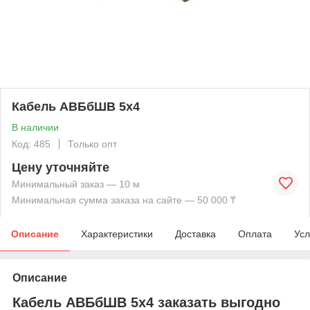
Кабель АВБбШВ 5х4
В наличии
Код: 485
Только опт
Цену уточняйте
Минимальный заказ — 10 м
Минимальная сумма заказа на сайте — 50 000 ₸
Описание
Характеристики
Доставка
Оплата
Усл
Описание
Кабель АВБбШВ 5х4 заказать выгодно