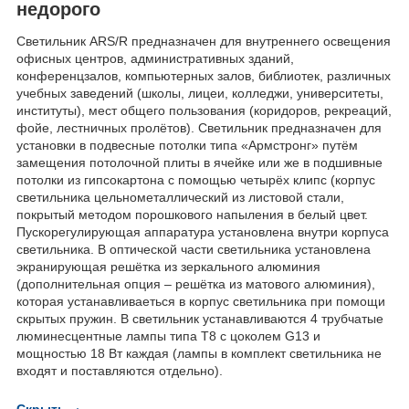
недорого
Светильник ARS/R предназначен для внутреннего освещения
офисных центров, административных зданий,
конференцзалов, компьютерных залов, библиотек, различных
учебных заведений (школы, лицеи, колледжи, университеты,
институты), мест общего пользования (коридоров, рекреаций,
фойе, лестничных пролётов). Светильник предназначен для
установки в подвесные потолки типа «Армстронг» путём
замещения потолочной плиты в ячейке или же в подшивные
потолки из гипсокартона с помощью четырёх клипс (корпус
светильника цельнометаллический из листовой стали,
покрытый методом порошкового напыления в белый цвет.
Пускорегулирующая аппаратура установлена внутри корпуса
светильника. В оптической части светильника установлена
экранирующая решётка из зеркального алюминия
(дополнительная опция – решётка из матового алюминия),
которая устанавливаеться в корпус светильника при помощи
скрытых пружин. В светильник устанавливаются 4 трубчатые
люминесцентные лампы типа T8 с цоколем G13 и
мощностью 18 Вт каждая (лампы в комплект светильника не
входят и поставляются отдельно).