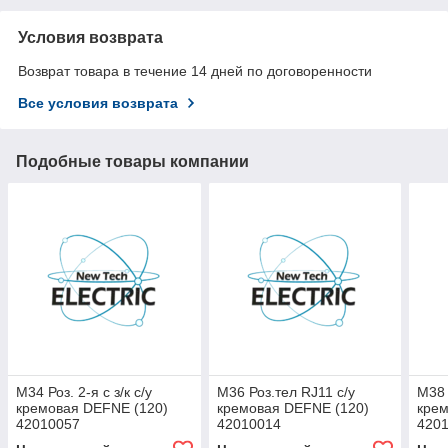
Условия возврата
Возврат товара в течение 14 дней по договоренности
Все условия возврата
Подобные товары компании
М34 Роз. 2-я с з/к с/у
М36 Роз.тел RJ11 с/у
М38 
кремовая DEFNE (120)
кремовая DEFNE (120)
кре
42010057
42010014
420