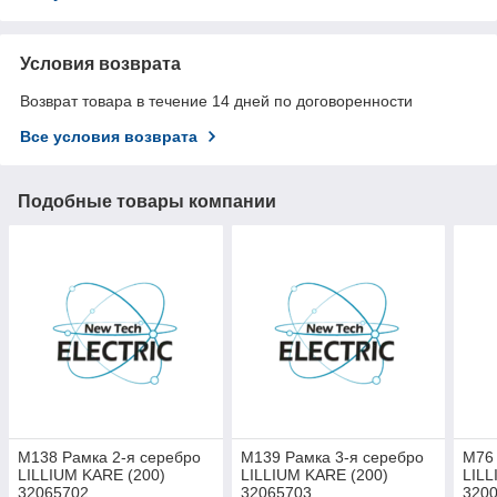
Условия возврата
Возврат товара в течение 14 дней по договоренности
Все условия возврата
Подобные товары компании
М138 Рамка 2-я серебро
М139 Рамка 3-я серебро
М76 
LILLIUM KARE (200)
LILLIUM KARE (200)
LILL
32065702
32065703
320