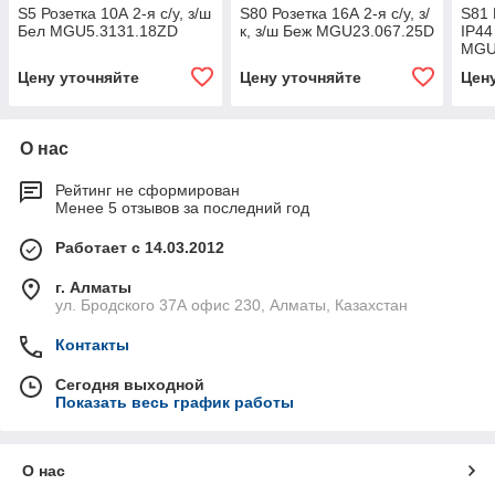
S5 Розетка 10А 2-я с/у, з/ш
S80 Розетка 16А 2-я с/у, з/
S81 
Бел MGU5.3131.18ZD
к, з/ш Беж MGU23.067.25D
IP44
MGU
Цену уточняйте
Цену уточняйте
Цен
О нас
Рейтинг не сформирован
Менее 5 отзывов за последний год
Работает с 14.03.2012
г. Алматы
ул. Бродского 37А офис 230, Алматы, Казахстан
Контакты
Сегодня выходной
Показать весь график работы
О нас