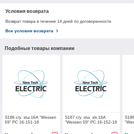
Условия возврата
Возврат товара в течение 14 дней по договоренности
Все условия возврата
Подобные товары компании
S186 с/у. з/ш 16А "Wessen
S187 с/у. з/ш. з/к.16А
S188
59" РС 16-151-18
"Wessen 59" РС 16-152-18
"Wes