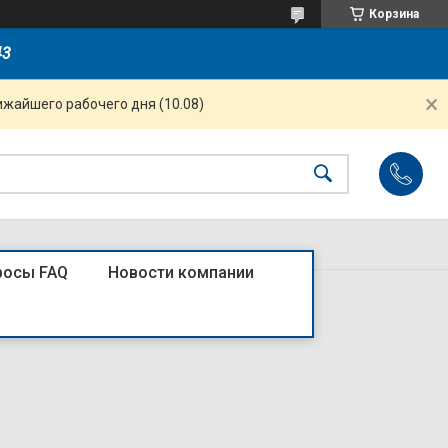
Корзина
43
ижайшего рабочего дня (10.08)
росы FAQ
Новости компании
з/ш "Дуэт" бежевый WDE226