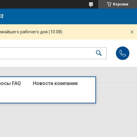
Корзина
43
ижайшего рабочего дня (10.08)
росы FAQ
Новости компании
) РК/Т12-КБ